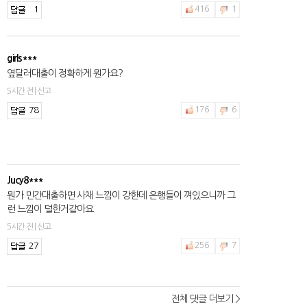
1
416
1
girls***
옆달러대출이 정확하게 뭔가요?
5시간 전 | 신고
78
176
6
Jucy8***
뭔가 민간대출하면 사채 느낌이 강한데 은행들이 껴있으니까 그
런 느낌이 덜한거같아요.
5시간 전 | 신고
27
256
7
전체 댓글 더보기 >