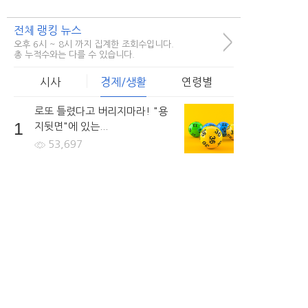
전체 랭킹 뉴스
>
오후 6시 ~ 8시 까지 집계한 조회수입니다.
총 누적수와는 다를 수 있습니다.
시사
경제/생활
연령별
로또 틀렸다고 버리지마라! "용
1
지뒷면"에 있는...
53,697
비정규직 숨통트이나.. 차별없이
2
저금리의 대출을...
56,111
회생/파산 고민이라면... 방문없
3
이 빠르게...
46,402