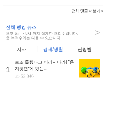
전체 댓글 더보기 >
전체 랭킹 뉴스
>
오후 6시 ~ 8시 까지 집계한 조회수입니다.
총 누적수와는 다를 수 있습니다.
시사
경제/생활
연령별
로또 틀렸다고 버리지마라! "용
1
지뒷면"에 있는...
53,346
비정규직 숨통트이나.. 차별없
2
이 저금리의 대출을...
66,993
회생/파산 고민이라면... 방문없
3
이 빠르게...