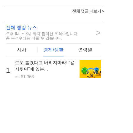
전체 댓글 더보기 >
전체 랭킹 뉴스
>
오후 6시 ~ 8시 까지 집계한 조회수입니다.
총 누적수와는 다를 수 있습니다.
시사
경제/생활
연령별
로또 틀렸다고 버리지마라! "용
1
지뒷면"에 있는...
61,366
비정규직 숨통트이나.. 차별없
2
이 저금리의 대출을...
58,277
회생/파산 고민이라면... 방문없
3
이 빠르게...