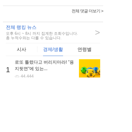
전체 댓글 더보기 >
전체 랭킹 뉴스
>
오후 6시 ~ 8시 까지 집계한 조회수입니다.
총 누적수와는 다를 수 있습니다.
시사
경제/생활
연령별
로또 틀렸다고 버리지마라! "용
1
지뒷면"에 있는...
44,444
비정규직 숨통트이나.. 차별없
2
이 저금리의 대출을...
62,981
회생/파산 고민이라면... 방문없
3
이 빠르게...