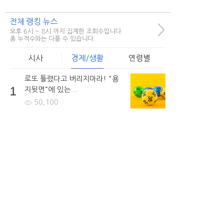
전체 랭킹 뉴스
>
오후 6시 ~ 8시 까지 집계한 조회수입니다.
총 누적수와는 다를 수 있습니다.
시사
경제/생활
연령별
로또 틀렸다고 버리지마라! "용
1
지뒷면"에 있는...
50,100
비정규직 숨통트이나.. 차별없이
2
저금리의 대출을...
41,261
회생/파산 고민이라면... 방문없
3
이 빠르게...
61,503