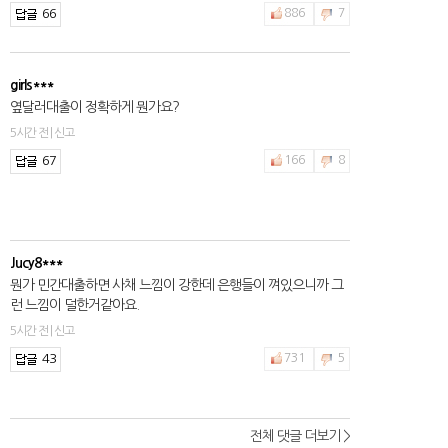
66
886
7
girls***
옆달러대출이 정확하게 뭔가요?
5시간 전 | 신고
67
166
8
Jucy8***
뭔가 민간대출하면 사채 느낌이 강한데 은행들이 껴있으니까 그
런 느낌이 덜한거같아요.
5시간 전 | 신고
43
731
5
전체 댓글 더보기 >