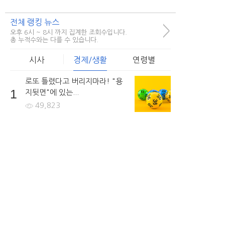
전체 랭킹 뉴스
>
오후 6시 ~ 8시 까지 집계한 조회수입니다.
총 누적수와는 다를 수 있습니다.
시사
경제/생활
연령별
로또 틀렸다고 버리지마라! "용
1
지뒷면"에 있는...
49,823
비정규직 숨통트이나.. 차별없이
2
저금리의 대출을...
41,860
회생/파산 고민이라면... 방문없
3
이 빠르게...
40,855