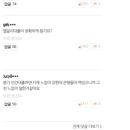
74
655
4
girls***
옆달러대출이 정확하게 뭔가요?
5시간 전 | 신고
86
962
9
Jucy8***
뭔가 민간대출하면 사채 느낌이 강한데 은행들이 껴있으니까 그
런 느낌이 덜한거같아요.
5시간 전 | 신고
50
311
9
전체 댓글 더보기 >